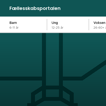
Fællesskabsportalen
Barn
Ung
Voksen
6-11 år
12-25 år
26-60+ 