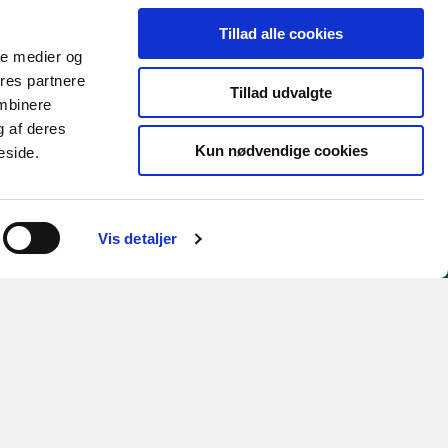
Tillad alle cookies
ale medier og
ores partnere
Tillad udvalgte
ombinere
g af deres
Kun nødvendige cookies
eside.
Tilgængelighed
Få siden læst højt
Vis detaljer
Læs tilgængelighedserklæring
Du kan altid skrive til os
på
horsens.kommune@horsens.dk,
hvis du har brug for en tilgængelig
version af et dokument på én af vores
hjemmesider.