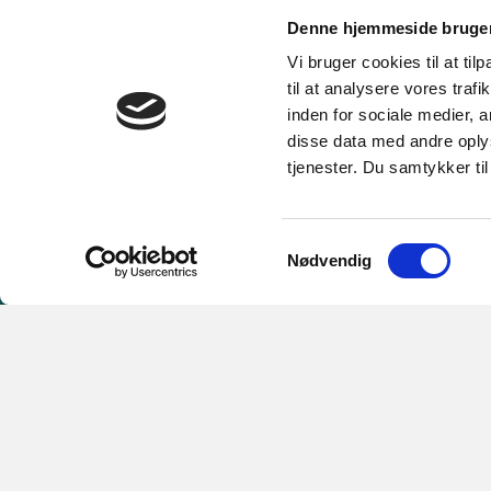
Denne hjemmeside bruger
Vi bruger cookies til at til
til at analysere vores tra
inden for sociale medier,
disse data med andre oplys
tjenester. Du samtykker t
Samtykkevalg
Nødvendig
HORSENS SUND BY
Åboulevarden 52
8700 Horsens
Telefon:
76293675