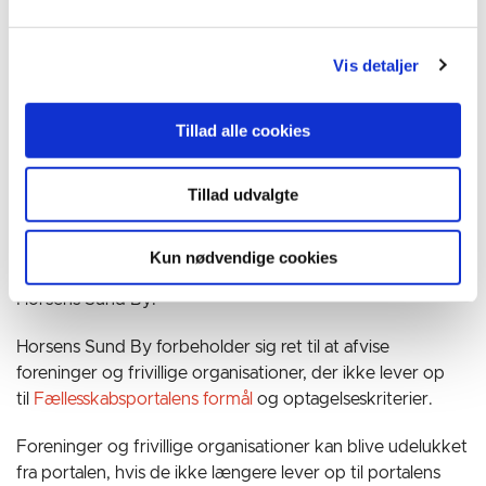
frivillige sociale foreningers arbejde, kan også søge
om at blive optaget i Fællesskabsportalen.
Vis detaljer
Aktiviteter, der opnår støtte fra paragraf 18 puljen til
frivilligt socialt arbejde, kan også søge om at blive
optaget i Fællesskabsportalen.
Tillad alle cookies
Hvordan bliver man optaget i
Tillad udvalgte
Fællesskabsportalen?
For at blive optaget i Fællesskabsportalen, skal I udfylde
Kun nødvendige cookies
en formular, som behandles af en faglig medarbejder i
Horsens Sund By.
Horsens Sund By forbeholder sig ret til at afvise
foreninger og frivillige organisationer, der ikke lever op
til
Fællesskabsportalens formål
og optagelseskriterier.
Foreninger og frivillige organisationer kan blive udelukket
fra portalen, hvis de ikke længere lever op til portalens