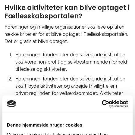
Hvilke aktiviteter kan blive optaget i
Fællesskabsportalen?
Foreninger og frivillige organisationer skal leve op til en
række kriterier for at blive optaget i Fællesskabsportalen.
Det er gratis at blive optaget.
Foreningen, fonden eller den selvejende institution
skal være non-profit og selvbestemmende i forhold
til ledelse og aktiviteter.
Foreningen, fonden eller den selvejende institution
skal tilbyde aktiviteter og arbejde frivilligt eller i
privat regi inden for velfærdsområdet. Aktiviteter
kan fx. være indenfor:
- Det sociale område
- Sundhedsområdet herunder sygdom og handicap
- Det humanitære område
Denne hjemmeside bruger cookies
- Social, juridisk og økonomisk rådgivning
Vi bruger cookies til at tilpasse vores indhold og