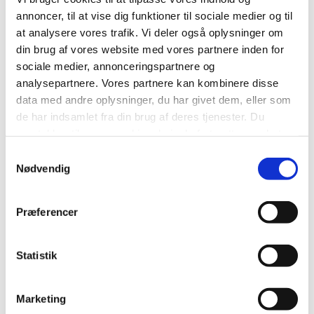
- Flygtninge, indvandrere og etniske minoriteter
annoncer, til at vise dig funktioner til sociale medier og til
- Krisecenter og køn
at analysere vores trafik. Vi deler også oplysninger om
Hospice og hospice-støtteforeninger
din brug af vores website med vores partnere inden for
sociale medier, annonceringspartnere og
Det skal som minimum fremgå af jeres vedtægter, at
analysepartnere. Vores partnere kan kombinere disse
organisationen arbejder med et socialt eller
data med andre oplysninger, du har givet dem, eller som
sundhedsmæssigt sigte eller formål.
de har indsamlet fra din brug af deres tjenester. Du
Foreningen skal have aktiviteter målrettet borgere i
samtykker til vores cookies, hvis du fortsætter med at
Horsens Kommune.
anvende vores hjemmeside.
Samtykkevalg
Foreningen skal have medlemmer, frivillige og
Nødvendig
aktiviteter i Horsens Kommune. Medlemskab eller
deltagelse i foreningen skal være åbnet for alle og
Præferencer
ikke kræve særlig optagelse.
Det, at udføre aktiviteter i foreningen, skal være
frivilligt for den enkelte.
Statistik
Foreninger og organisationer som fx lokale
frivilligråd, paraplyorganisationer og digitale tilbud,
Marketing
der har som formål at hjælpe og understøtte andre