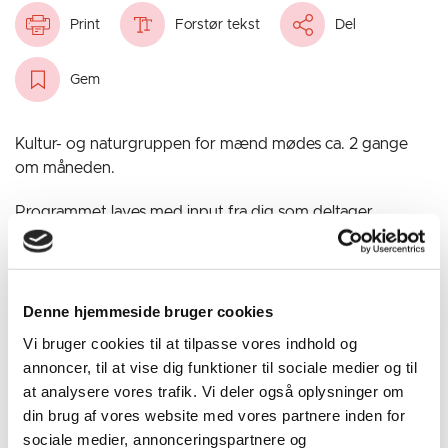
Print
Forstør tekst
Del
Gem
Kultur- og naturgruppen for mænd mødes ca. 2 gange
om måneden.
Programmet laves med input fra dig som deltager.
Kulturoplevelserne kan f.eks. være koncerter, besøg på
Fængselsmuseet, guidet byvandring m.v.
Naturoplevelserne omkring Horsens kan være besøg ved
Den Genfundne Bro, udforske naturen omkring fjorden,
Denne hjemmeside bruger cookies
guidet svampetur, mad ved bål m.v. Aktiviteterne er på
Vi bruger cookies til at tilpasse vores indhold og
et niveau, hvor alle kan være med. Vi vil også spise
annoncer, til at vise dig funktioner til sociale medier og til
sammen indimellem som en fælles aktivitet, f.eks. ved bål.
at analysere vores trafik. Vi deler også oplysninger om
din brug af vores website med vores partnere inden for
Sund Bys kultur- og naturfrivillige er tovholdere for
sociale medier, annonceringspartnere og