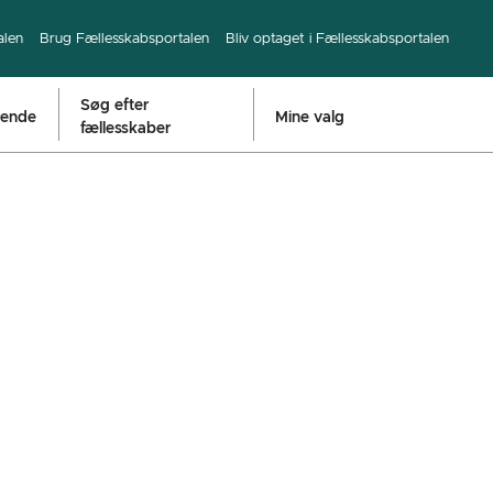
alen
Brug Fællesskabsportalen
Bliv optaget i Fællesskabsportalen
Søg efter
rende
Mine valg
fællesskaber