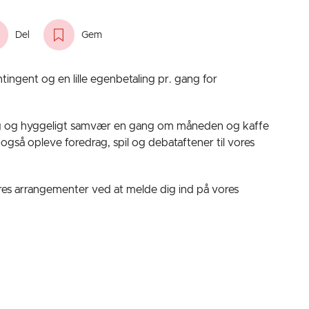
Del
Gem
ingent og en lille egenbetaling pr. gang for
ng og hyggeligt samvær en gang om måneden og kaffe
å opleve foredrag, spil og debataftener til vores
ores arrangementer ved at melde dig ind på vores