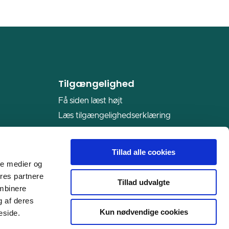
Tilgængelighed
Få siden læst højt
Læs tilgængelighedserklæring
Du kan altid skrive til os
på
horsens.kommune@horsens.dk,
Tillad alle cookies
hvis du har brug for en tilgængelig
ale medier og
version af et dokument på én af vores
ores partnere
Tillad udvalgte
hjemmesider.
ombinere
g af deres
Kun nødvendige cookies
eside.