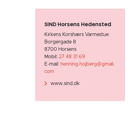
SIND Horsens Hedensted
Kirkens Korshærs Varmestue
Borgergade 8
8700 Horsens
Mobil:
27 48 31 69
E-mail:
henning.hojberg@gmail.
com
www.sind.dk