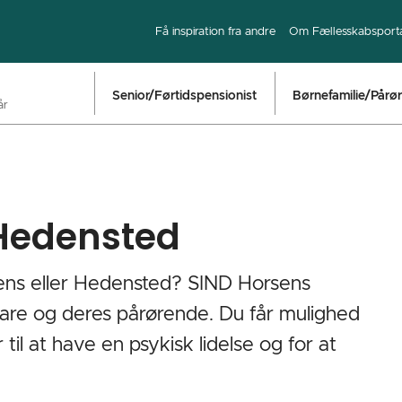
Få inspiration fra andre
Om Fællesskabsport
Senior/Førtidspensionist
Børnefamilie/Pårø
år
Hedensted
sens eller Hedensted? SIND Horsens
are og deres pårørende. Du får mulighed
il at have en psykisk lidelse og for at