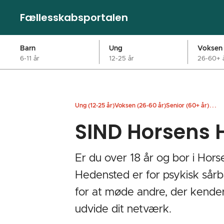
Fællesskabsportalen
Barn
Ung
Voksen
6-11 år
12-25 år
26-60+ 
...
Ung (12-25 år)
Voksen (26-60 år)
Senior (60+ år)
SIND Horsens 
Er du over 18 år og bor i Hor
Hedensted er for psykisk sårb
for at møde andre, der kender t
udvide dit netværk. ‎ ‎