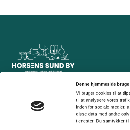
Denne hjemmeside bruger
HORSENS SUND BY
Åboulevarden 52
Vi bruger cookies til at til
8700 Horsens
til at analysere vores tra
inden for sociale medier,
Telefon:
76293675
disse data med andre oplys
tjenester. Du samtykker t
Mail:
sundby@horsens.dk