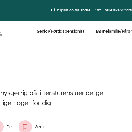
Få inspiration fra andre
Om Fællesskabsport
Senior/Førtidspensionist
Børnefamilie/Pårø
år
 nysgerrig på litteraturens uendelige
lige noget for dig.
Del
Gem