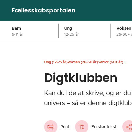
Fællesskabsportalen
Barn
Ung
Voksen
6-11 år
12-25 år
26-60+ 
...
Ung (12-25 år)
Voksen (26-60 år)
Senior (60+ år)
Digtklubben
Kan du lide at skrive, og er du
univers – så er denne digtklub 
Print
Forstør tekst