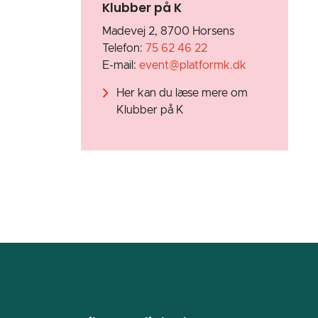
Klubber på K
Madevej 2, 8700 Horsens
Telefon:
75 62 46 22
E-mail:
event@platformk.dk
Her kan du læse mere om
Klubber på K