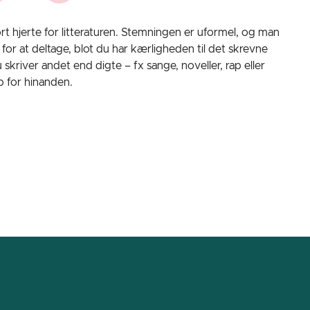
t hjerte for litteraturen. Stemningen er uformel, og man
or at deltage, blot du har kærligheden til det skrevne
river andet end digte – fx sange, noveller, rap eller
op for hinanden.