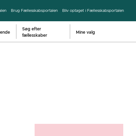
alen
Brug Fællesskabsportalen
Bliv optaget i Fællesskabsportalen
Søg efter
rende
Mine valg
fællesskaber