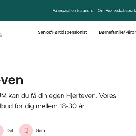
Få inspiration fra andre
Om Fællesskabsport
Senior/Førtidspensionist
Børnefamilie/Pårø
år
even
UM kan du få din egen Hjerteven. Vores
bud for dig mellem 18-30 år.‎ ‎ ‎
Del
Gem