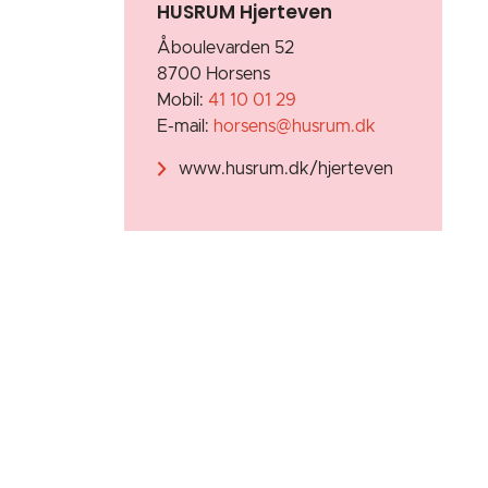
HUSRUM Hjerteven
Åboulevarden 52
8700 Horsens
Mobil:
41 10 01 29
E-mail:
horsens@husrum.dk
www.husrum.dk/hjerteven