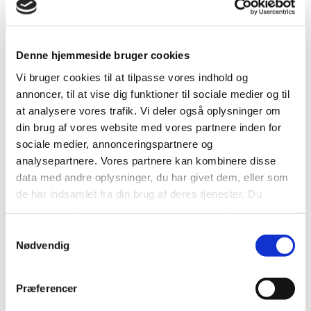
Vi mødes i Sund By, og tager sammen ud og opdager
byen, dansk kultur, museer, foreninger etc. 'Dansk til
Denne hjemmeside bruger cookies
Daglig' er et kulturmøde, så du må også gerne
Vi bruger cookies til at tilpasse vores indhold og
præsentere din kultur. Vi taler sammen på dansk, så godt
annoncer, til at vise dig funktioner til sociale medier og til
vi nu kan.
at analysere vores trafik. Vi deler også oplysninger om
din brug af vores website med vores partnere inden for
'Dansk til Daglig' ledes af 2 danske frivillige, og vi
sociale medier, annonceringspartnere og
forventer max. 10-12 deltagere.
analysepartnere. Vores partnere kan kombinere disse
data med andre oplysninger, du har givet dem, eller som
Vi mødes onsdage kl. 15.30 - 17.30, og deltagelse er
de har indsamlet fra din brug af deres tjenester. Du
gratis.
samtykker til vores cookies, hvis du fortsætter med at
anvende vores hjemmeside.
Samtykkevalg
Tilmelding sker via Horsens Sund By.
Nødvendig
Vi glæder os til at møde dig.
Præferencer