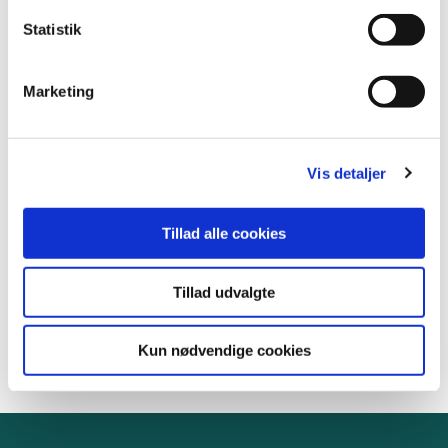
Statistik
Sund By koordinator (kultur)
Horsens Sund By
Marketing
Åboulevarden 52
8700 Horsens
Vis detaljer
Telefon:
76 29 36 75
Mobil:
30 67 40 05
Tillad alle cookies
E-mail:
ssjn@horsens.dk
www.horsenssundby.dk
Tillad udvalgte
Kun nødvendige cookies