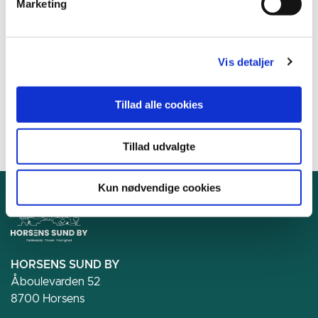
8000 Aarhus C
Marketing
E-mail:
bv@bornsvilkar.dk
www.hørt.dk
Vis detaljer
Instagram: @blivhort
Tillad alle cookies
Tillad udvalgte
Kun nødvendige cookies
HORSENS SUND BY
Åboulevarden 52
8700 Horsens