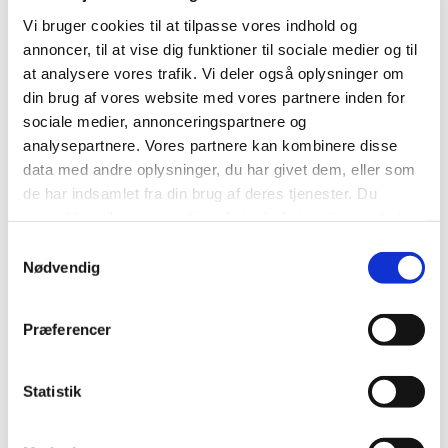
Vi bruger cookies til at tilpasse vores indhold og
annoncer, til at vise dig funktioner til sociale medier og til
Gem
at analysere vores trafik. Vi deler også oplysninger om
din brug af vores website med vores partnere inden for
HØRTs chat- og telefonrådgivning er døgnåben, og her kan du
sociale medier, annonceringspartnere og
tale med en rådgiver og det, der er vigtigt for dig. Du kan
analysepartnere. Vores partnere kan kombinere disse
også sende et brev til HØRTs brevkasse eller skrive med
data med andre oplysninger, du har givet dem, eller som
de har indsamlet fra din brug af deres tjenester. Du
andre unge i HØRTs ung til ung rådgivning.
samtykker til vores cookies, hvis du fortsætter med at
HØRT er også på TikTok, Instagram og YouTube med profilen
anvende vores hjemmeside.
@blivhort hvor du kan finde videofortællinger fra andre unge.
Samtykkevalg
Nødvendig
Præferencer
Børns Vilkår
Statistik
Carl Blochs Gade 37