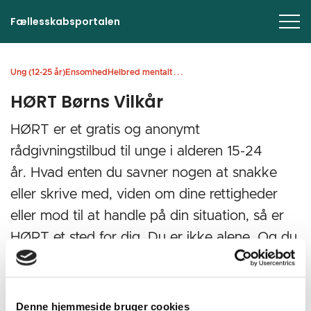
Fællesskabsportalen
...
Ung (12-25 år)
Ensomhed
Helbred mentalt
HØRT Børns Vilkår
HØRT er et gratis og anonymt
rådgivningstilbud til unge i alderen 15-24
år. Hvad enten du savner nogen at snakke
eller skrive med, viden om dine rettigheder
eller mod til at handle på din situation, så er
HØRT et sted for dig. Du er ikke alene. Og du
er 100 % anonym.
Denne hjemmeside bruger cookies
Print
Forstør tekst
Del