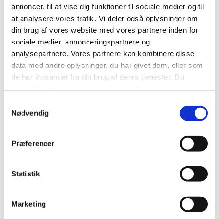
annoncer, til at vise dig funktioner til sociale medier og til
Så kom med i et trygt fællesskab i AA (Anonyme
at analysere vores trafik. Vi deler også oplysninger om
Alkoholikere), hvor vi deler erfaring, styrke og håb og
din brug af vores website med vores partnere inden for
støtter hinanden i at være ædru.
sociale medier, annonceringspartnere og
analysepartnere. Vores partnere kan kombinere disse
Det er gratis at deltage og der er gratis parkering ved
data med andre oplysninger, du har givet dem, eller som
døren og adgang for kørestole.
de har indsamlet fra din brug af deres tjenester. Du
Alle møder er åbne møder. Det betyder at alle er
samtykker til vores cookies, hvis du fortsætter med at
velkomne: unge, voksne, seniorer, pårørende, familie,
anvende vores hjemmeside.
Samtykkevalg
medafhængige og andre, der har brug for det. Der er
Nødvendig
ingen aldersbegrænsning.
Præferencer
Statistik
AA-møder
Marketing
Sønderbro Kirke
Bygholm Parkvej 1,
8700 Horsens