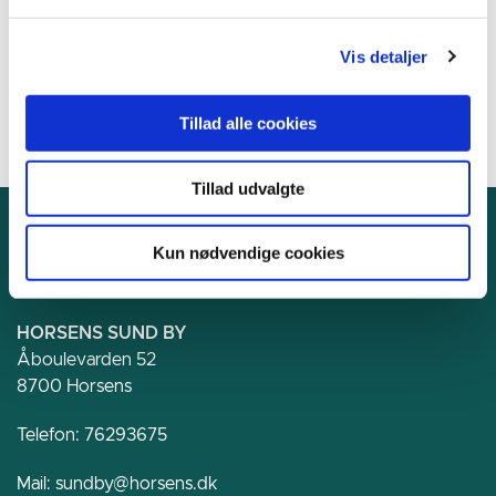
www.dkaa.dk
Vis detaljer
Tillad alle cookies
Tillad udvalgte
Kun nødvendige cookies
HORSENS SUND BY
Åboulevarden 52
8700 Horsens
Telefon:
76293675
Mail:
sundby@horsens.dk